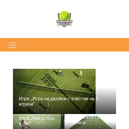
Търсене
за:
Игра: „Игра на двойки с участие на 5
играчи“
Най-важното за
Игра „Най-добро
тениса
воле“