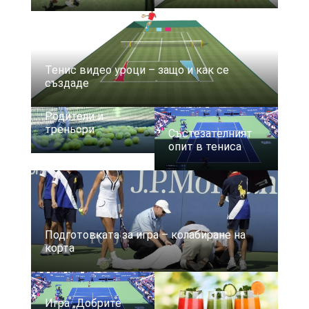
Тенис видео уроци – защо и как се
създаде
Родители и
треньори
Състезателният
опит в тениса
Подготовката за игра – колабиране на
корта
Игра „Добрите