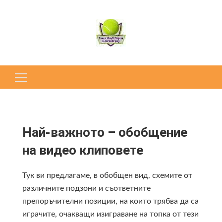
Търсене
за:
Най-важното – обобщение
на видео клиповете
Тук ви предлагаме, в обобщен вид, схемите от
различните подзони и съoтветните
препоръчителни позиции, на които трябва да са
играчите, очакващи изиграване на топка от тези