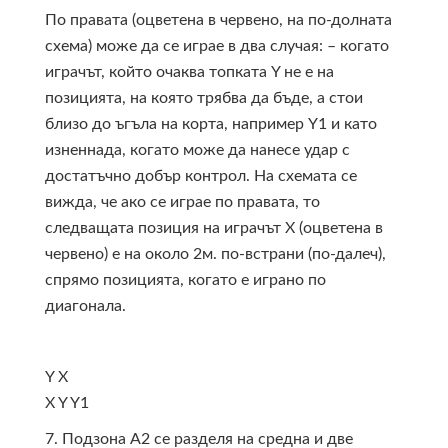
По правата (оцветена в червено, на по-долната
схема) може да се играе в два случая: – когато
играчът, който очаква топката Y не е на
позицията, на която трябва да бъде, а стои
близо до ъгъла на корта, например Y1 и като
изненнада, когато може да нанесе удар с
достатъчно добър контрол. На схемата се
вижда, че ако се играе по правата, то
следващата позиция на играчът X (оцветена в
червено) е на около 2м. по-встрани (по-далеч),
спрямо позицията, когато е играно по
диагонала.
Y
X
X
Y
Y1
7. Подзона А2 се разделя на средна и две