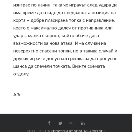
изиграе по начин, така че играчът след удара да
има време да отиде до следващата позиция на
корта – добре пласирана топка с направление,
което е максимално далеч от противника или
удар с малка скорост, който обаче дава
възможности за нова атака. Има случай на
невероятно спасени топки, но в такива случай и
другия играч е допуснал грешка за да пропусне
шанса да спечели точката. Вижте схемата
отдолу.
A3r
2011 - 2021 ©
Изготвена от АНАСТАСОВИ АРТ