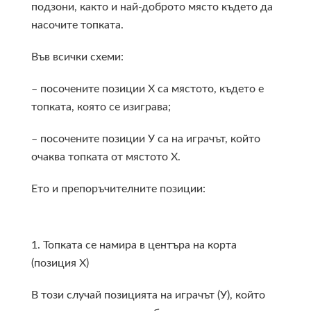
подзони, както и най-доброто място където да
насочите топката.
Във всички схеми:
– посочените позиции Х са мястото, където е
топката, която се изиграва;
– посочените позиции У са на играчът, който
очаква топката от мястото Х.
Ето и препоръчителните позиции:
1. Топката се намира в центъра на корта
(позиция Х)
В този случай позицията на играчът (У), който