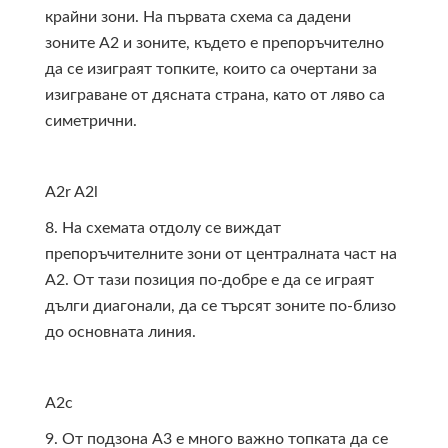
крайни зони. На първата схема са дадени
зоните А2 и зоните, където е препоръчително
да се изиграят топките, които са очертани за
изиграване от дясната страна, като от ляво са
симетрични.
A2r
A2l
8. На схемата отдолу се виждат
препоръчителните зони от централната част на
А2. От тази позиция по-добре е да се играят
дълги диагонали, да се търсят зоните по-близо
до основната линия.
A2c
9. От подзона А3 е много важно топката да се