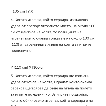
| 135 cm |
Y
X
4. Когато играчът, който сервира, изпълнява
удара от препоръчителното място, на около 100
см от центъра на корта, то позицията на
играчът който очаква топката е на около 100 см
(110) от страничната линия на корта за игрите
поеденично.
Y
|110 cm|
X
|100 cm|
5. Когато играчът, който сервира ще изпълни
удара от ъгъла на корта, играчът, който очаква
сервиса ще трябва да бъде на ъгъла на полето
за игрите по еденично. За игрите по двойки,
когато обикновено играчът, който сервира е на