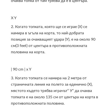
очаква топка от там трябва да е в центъра.
X
Y
2. Когато топката, която ще се играе (Х) се
намира в ъгъла на корта, то най-добрата
позиция за очакващият удара (У), е на около 90
см(3 feet) от центъра в противоположната
половина на корта.
| 90 cm |
x
Y
3. Когато топката се намира на 2 метра от
страничната линия на полето за еденично (Х),
мястото където трябва играчът“ У“ да очаква
топката е на около 135 см от центъра на корта в
противоположната половина.