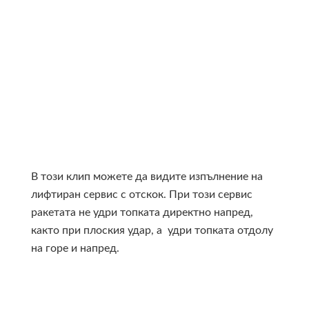
В този клип можете да видите изпълнение на
лифтиран сервис с отскок. При този сервис
ракетата не удри топката директно напред,
както при плоския удар, а удри топката отдолу
на горе и напред.